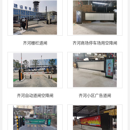
齐河栅栏道闸
齐河商场停车场用空降闸
齐河自动道闸空降闸
齐河小区广告道闸