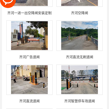
齐河一进一出空降闸安装定制
齐河空降闸
齐河广告道闸
齐河直流无刷道闸
齐河直流道闸
齐河智慧停车场道闸