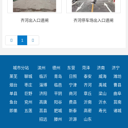
齐河出入口道闸
齐河停车场出入口道闸
1
城市分站
滨州
德州
东营
菏泽
济南
济宁
莱芜
聊城
临沂
青岛
日照
泰安
威海
潍坊
烟台
枣庄
淄博
临邑
宁津
齐河
禹城
曹县
单县
巨野
济阳
平阴
商河
章丘
梁山
曲阜
鱼台
兖州
高唐
阳谷
费县
沂南
沂水
莒南
即墨
五莲
莒县
肥城
新泰
高密
寿光
诸城
招远
滕州
沂源
山东