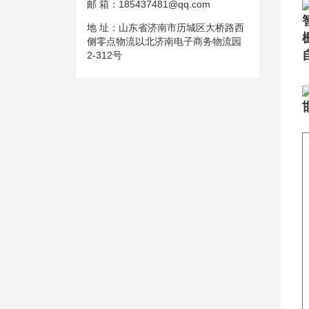
邮 箱：
185437481@qq.com
地 址：
山东省济南市历城区大桥路西
侧零点物流以北济南电子商务物流园
2-312号