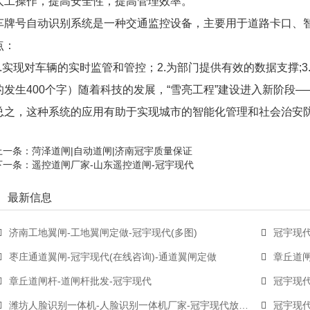
人工操作，提高安全性，提高管理效率。
车牌号自动识别系统是一种交通监控设备，主要用于道路卡口、
点：
1.实现对车辆的实时监管和管控；2.为部门提供有效的数据支撑;
的发生400个字）随着科技的发展，“雪亮工程”建设进入新阶段——向
总之，这种系统的应用有助于实现城市的智能化管理和社会治安
上一条：
菏泽道闸|自动道闸|济南冠宇质量保证
下一条：
遥控道闸厂家-山东遥控道闸-冠宇现代
最新信息
济南工地翼闸-工地翼闸定做-冠宇现代(多图)
冠宇现代
枣庄通道翼闸-冠宇现代(在线咨询)-通道翼闸定做
章丘道闸
章丘道闸杆-道闸杆批发-冠宇现代
冠宇现代
潍坊人脸识别一体机-人脸识别一体机厂家-冠宇现代放心选购
冠宇现代