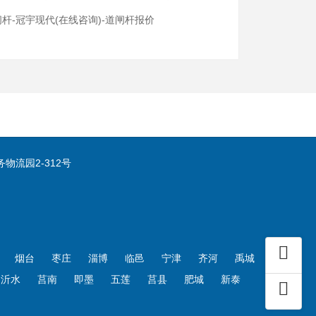
杆-冠宇现代(在线咨询)-道闸杆报价
流园2-312号
烟台
枣庄
淄博
临邑
宁津
齐河
禹城
沂水
莒南
即墨
五莲
莒县
肥城
新泰