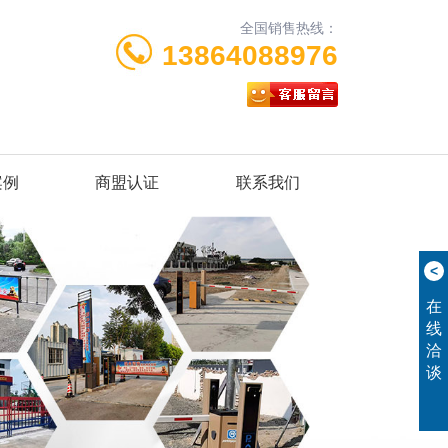
全国销售热线：
13864088976
案例
商盟认证
联系我们
<
在
线
洽
谈