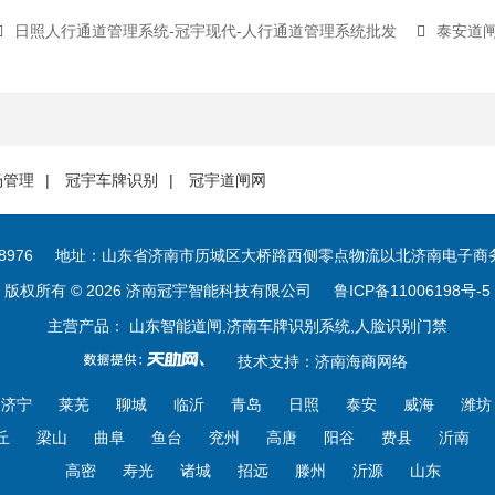
日照人行通道管理系统-冠宇现代-人行通道管理系统批发
泰安道闸
场管理
冠宇车牌识别
冠宇道闸网
8976
地址：山东省济南市历城区大桥路西侧零点物流以北济南电子商务物
版权所有 © 2026 济南冠宇智能科技有限公司
鲁ICP备11006198号-5
主营产品： 山东智能道闸,济南车牌识别系统,人脸识别门禁
技术支持：
济南海商网络
济宁
莱芜
聊城
临沂
青岛
日照
泰安
威海
潍坊
丘
梁山
曲阜
鱼台
兖州
高唐
阳谷
费县
沂南
高密
寿光
诸城
招远
滕州
沂源
山东